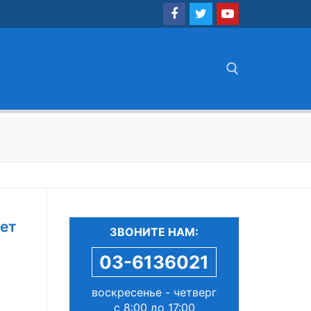
Найти:
ает
ЗВОНИТЕ НАМ:
03-6136021
воскресенье - четверг
я
с 8:00 до 17:00