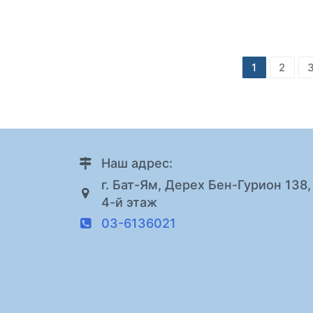
Навигация
1
2
по
записям
Наш адрес:
г. Бат-Ям, Дерех Бен-Гурион 138,
4-й этаж
03-6136021