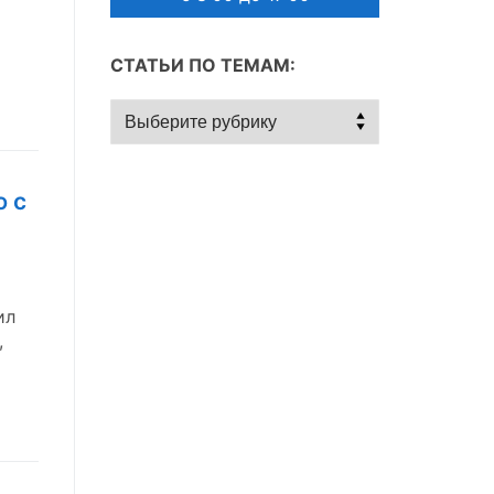
СТАТЬИ ПО ТЕМАМ:
Статьи
по
темам:
 с
ил
,