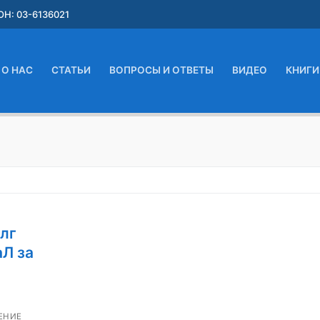
Н: 03-6136021
О НАС
СТАТЬИ
ВОПРОСЫ И ОТВЕТЫ
ВИДЕО
КНИГИ
лг
аЛ за
ЕНИЕ