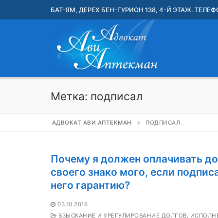
Перейти
БАТ-ЯМ, ДЕРЕХ БЕН-ГУРИОН 138, 4-Й ЭТАЖ. ТЕЛЕФО
к
содержимому
Метка:
подписал
АДВОКАТ АВИ АПТЕКМАН
ПОДПИСАЛ
Почему я должен оплачивать до
своего знако мого, если подпис
него гарантию?
03.10.2016
ВЗЫСКАНИЕ И УРЕГУЛИРОВАНИЕ ДОЛГОВ, ИСПОЛН