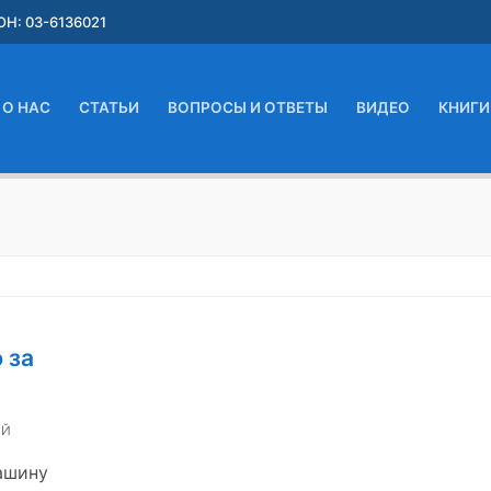
Н: 03-6136021
О НАС
СТАТЬИ
ВОПРОСЫ И ОТВЕТЫ
ВИДЕО
КНИГИ
 за
ИЙ
машину