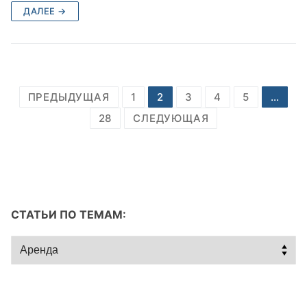
ДАЛЕЕ →
Пагинация
ПРЕДЫДУЩАЯ
1
2
3
4
5
…
записей
28
СЛЕДУЮЩАЯ
СТАТЬИ ПО ТЕМАМ:
Статьи
по
темам: